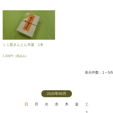
ミニ栗きんとん羊羹 1本
1,300円
（税込み）
表示件数：1～5/5
2026年08月
日
月
火
水
木
金
土
1