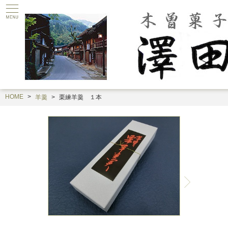
HOME
羊羹
栗練羊羹 １本