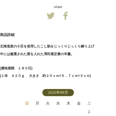
share
商品詳細
北海道産の小豆を使用したこし餡をじっくりじっくり練り上げ
中には厳選された栗を入れた澤田屋定番の羊羹。
(賞味期限 １８０日)
(１本 ４２０ｇ
大きさ 約２０ｃｍ☓５．７ｃｍ☓３ｃｍ)
2026年08月
日
月
火
水
木
金
土
1