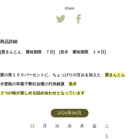
share
商品詳細
[栗きんとん 賞味期限 ７日] [老木 賞味期限 １４日]
栗の実１００パーセントに、ちょっぴりの甘みを加えた
栗きんとん
木曽路の和菓子弊社自慢の代表銘菓
老木
２つの味が楽しめる詰め合わせとなっています
2026年08月
日
月
火
水
木
金
土
1