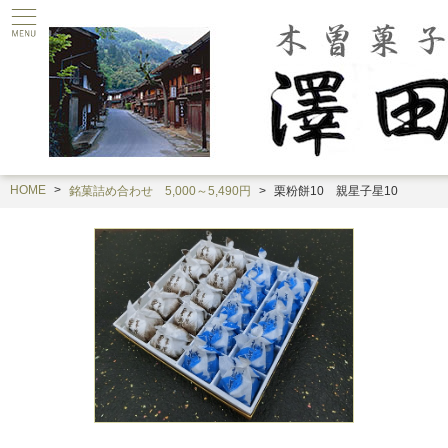
HOME
銘菓詰め合わせ 5,000～5,490円
栗粉餅10 親星子星10