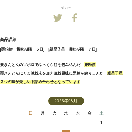
share
商品詳細
[栗粉餅 賞味期限 ５日] [親星子星 賞味期限 ７日]
栗きんとんのソボロでふっくら餅を包み込んだ
栗粉餅
栗きんとんにくま笹粉末を加え葛粉風味に黒糖を練りこんだ
親星子星
２つの味が楽しめる詰め合わせとなっています
2026年08月
日
月
火
水
木
金
土
1