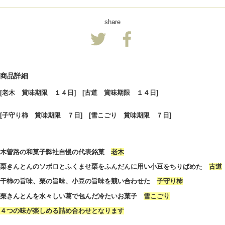
share
商品詳細
[老木 賞味期限 １４日] [古道 賞味期限 １４日]
[子守り柿 賞味期限 ７日] [雪こごり 賞味期限 ７日]
木曽路の和菓子弊社自慢の代表銘菓
老木
栗きんとんのソボロとふくませ栗をふんだんに用い小豆をちりばめた
古道
干柿の旨味、栗の旨味、小豆の旨味を競い合わせた
子守り柿
栗きんとんを水々しい葛で包んだ冷たいお菓子
雪こごり
４つの味が楽しめる詰め合わせとなります