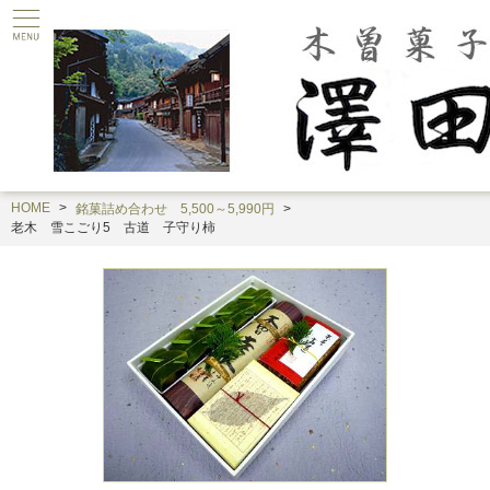
HOME
銘菓詰め合わせ 5,500～5,990円
老木 雪こごり5 古道 子守り柿