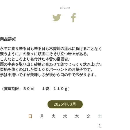
share
商品詳細
永年に渡り来る日も来る日も木曽川の流れに負けることなく
競うように川の淵々に頑固にそそり立つ岩々がある。
こんなところより名付けた木曽の巌固岩。
栗の中身を取り出し砂糖と合わせて釜でじっくり炊き上げた
栗餡を薄くのばした栗１００パーセントのお菓子です。
形は不揃いですが美味しさが後から口の中で広がります。
（賞味期限 ３０日 １袋 １１０ｇ）
2026年08月
日
月
火
水
木
金
土
1